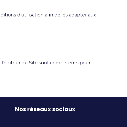
ditions d’utilisation afin de les adapter aux
de l’éditeur du Site sont compétents pour
Nos réseaux sociaux
Supply
Supply
Supply
Supply