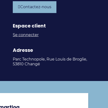
Chain
Chain
Chain
Chain
Contactez-nous
Experts
Experts
Experts
Experts
sur
sur
sur
sur
Espace client
LinkedIn
Facebook
Instagram
Youtube
Se connecter
Adresse
Parc Technopole, Rue Louis de Broglie,
53810 Changé
Smartlog