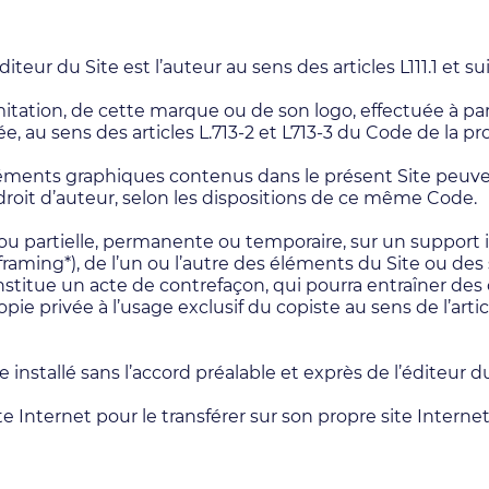
teur du Site est l’auteur au sens des articles L111.1 et s
mitation, de cette marque ou de son logo, effectuée à par
e, au sens des articles L.713-2 et L713-3 du Code de la pro
éléments graphiques contenus dans le présent Site peuve
u droit d’auteur, selon les dispositions de ce même Code.
ou partielle, permanente ou temporaire, sur un support 
aming*), de l’un ou l’autre des éléments du Site ou des s
constitue un acte de contrefaçon, qui pourra entraîner de
opie privée à l’usage exclusif du copiste au sens de l’arti
 installé sans l’accord préalable et exprès de l’éditeur du
 Internet pour le transférer sur son propre site Internet 