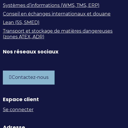
Systèmes d’informations (WMS, TMS, ERP)
Conseil en échanges internationaux et douane
Lean (5S, SMED)
Transport et stockage de matières dangereuses
(zones ATEX, ADR)
Nos réseaux sociaux
Supply
Supply
Supply
Supply
Chain
Chain
Chain
Chain
Contactez-nous
Experts
Experts
Experts
Experts
sur
sur
sur
sur
Espace client
LinkedIn
Facebook
Instagram
Youtube
Se connecter
Adresse