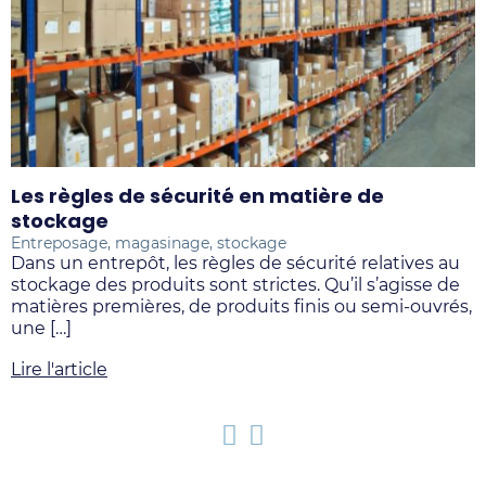
Les règles de sécurité en matière de
P
stockage
Entreposage, magasinage, stockage
E
Dans un entrepôt, les règles de sécurité relatives au
L
stockage des produits sont strictes. Qu’il s’agisse de
s
matières premières, de produits finis ou semi-ouvrés,
l
une […]
[
Lire l'article
L
Précédent
Suivant