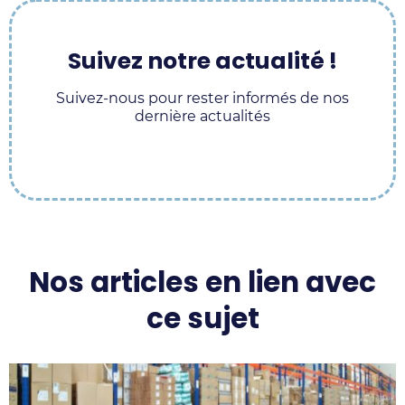
Suivez notre actualité !
Suivez-nous pour rester informés de nos
dernière actualités
Supply
Supply
Supply
Supply
Chain
Chain
Chain
Chain
Experts
Experts
Experts
Experts
sur
sur
sur
sur
Nos articles en lien avec
LinkedIn
Facebook
Instagram
Youtube
ce sujet