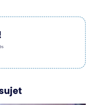
!
és
sujet