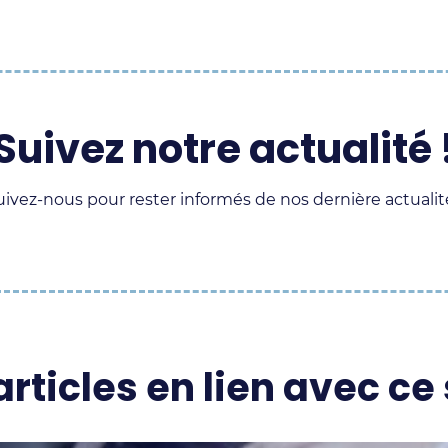
Suivez notre actualité 
uivez-nous pour rester informés de nos dernière actualit
Supply
Supply
Supply
Supply
Chain
Chain
Chain
Chain
Experts
Experts
Experts
Experts
sur
sur
sur
sur
articles en lien avec ce 
LinkedIn
Facebook
Instagram
Youtube