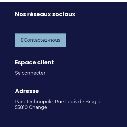
Nos réseaux sociaux
Supply
Supply
Supply
Supply
Chain
Chain
Chain
Chain
Contactez-nous
Experts
Experts
Experts
Experts
sur
sur
sur
sur
Espace client
LinkedIn
Facebook
Instagram
Youtube
Se connecter
Adresse
Parc Technopole, Rue Louis de Broglie,
53810 Changé