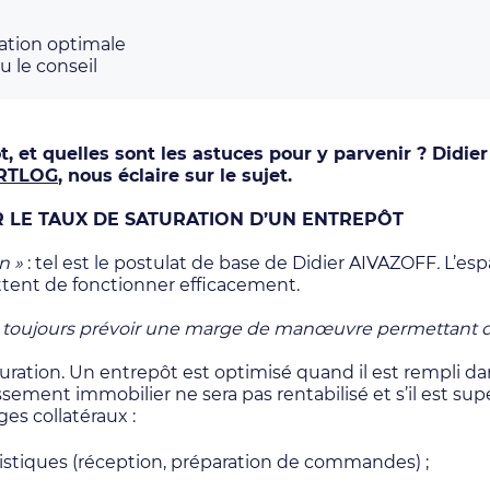
ation optimale
 le conseil
, et quelles sont les astuces pour y parvenir ? Didi
RTLOG
, nous éclaire sur le sujet.
 LE TAUX DE SATURATION D’UN ENTREPÔT
n »
: tel est le postulat de base de Didier AIVAZOFF
.
L’esp
ettent de fonctionner efficacement.
faut toujours prévoir une marge de manœuvre permettant d
aturation. Un entrepôt est optimisé quand il est rempli 
tissement immobilier ne sera pas rentabilisé et s’il est sup
 collatéraux :
gistiques (réception, préparation de commandes) ;