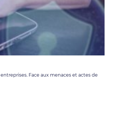
La gest
Systèmes d
s entreprises. Face aux menaces et actes de
L’optimisa
d’informat
Lire l'artic