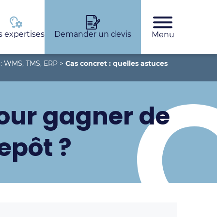
 expertises
Demander un devis
Menu
Rechercher
 : WMS, TMS, ERP
>
Cas concret : quelles astuces
pour gagner de
epôt ?