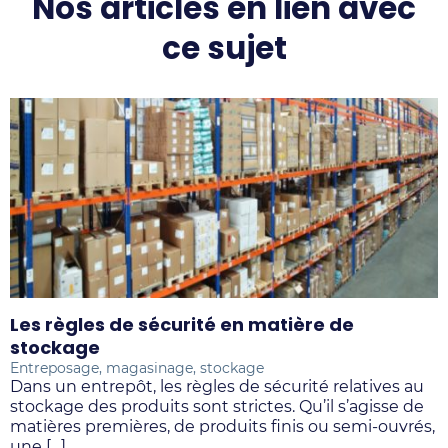
sur
sur
sur
sur
Nos articles en lien avec
LinkedIn
Facebook
Instagram
Youtube
ce sujet
Les règles de sécurité en matière de
L
stockage
d
Entreposage, magasinage, stockage
S
Dans un entrepôt, les règles de sécurité relatives au
A
stockage des produits sont strictes. Qu’il s’agisse de
c
matières premières, de produits finis ou semi-ouvrés,
t
une […]
p