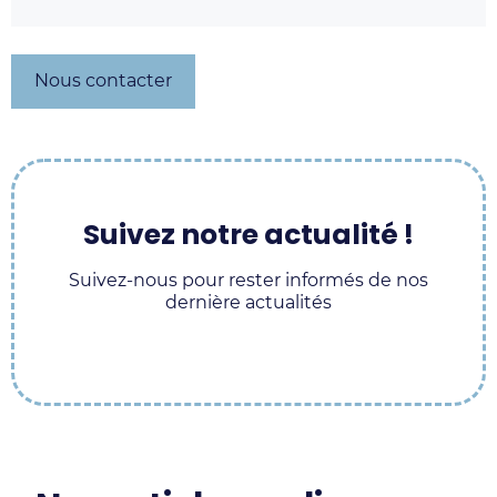
Nous contacter
Suivez notre actualité !
Suivez-nous pour rester informés de nos
dernière actualités
Supply
Supply
Supply
Supply
Chain
Chain
Chain
Chain
Experts
Experts
Experts
Experts