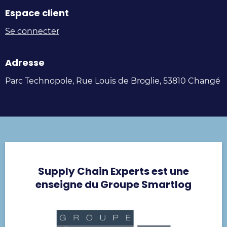
sur
sur
sur
sur
Espace client
LinkedIn
Facebook
Instagram
Youtube
Se connecter
Adresse
Parc Technopole, Rue Louis de Broglie, 53810 Changé
Supply Chain Experts est une
enseigne du Groupe Smartlog