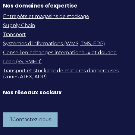
Nos domaines d'expertise
Entrepôts et magasins de stockage
Supply Chain
Transport
Systèmes d’informations (WMS, TMS, ERP)
Conseil en échanges internationaux et douane
Lean (5S, SMED)
Transport et stockage de matières dangereuses
(zones ATEX, ADR)
Nos réseaux sociaux
Supply
Supply
Supply
Supply
Chain
Chain
Chain
Chain
Contactez-nous
Experts
Experts
Experts
Experts